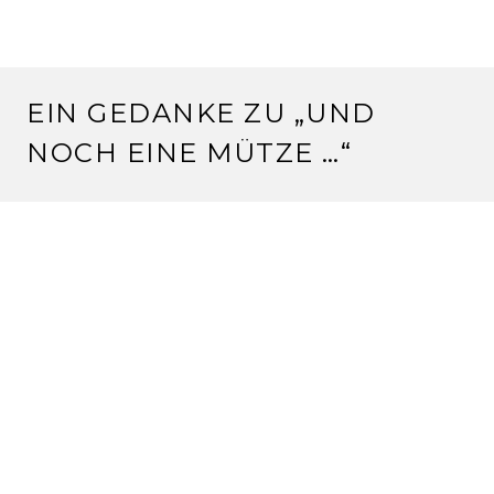
EIN GEDANKE ZU „
UND
NOCH EINE MÜTZE …
“
SUSE
30.1.2013 um 16:33 Uhr
Meines wäre die Farbe jetzt auch nicht unbedingt,
aber die Form, ja, die hat was.
Liebe Grüße
Suse
Antworten