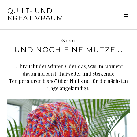
Springe
QUILT- UND
zum
Seit
KREATIVRAUM
Inhalt
ums
28.1.2013
UND NOCH EINE MÜTZE …
… braucht der Winter. Oder das, was im Moment
davon übrig ist. Tauwetter und steigende
Temperaturen bis 10° über Null sind für die nächsten
Tage angekündigt.