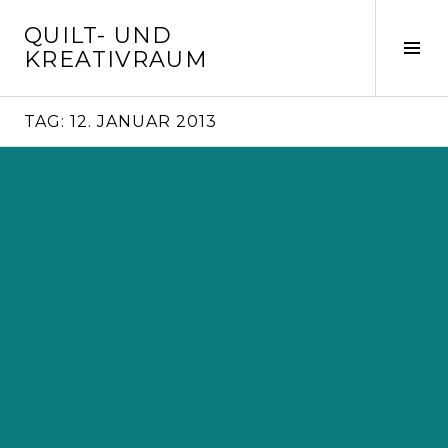
Springe
QUILT- UND
zum
Seit
KREATIVRAUM
Inhalt
ums
TAG:
12. JANUAR 2013