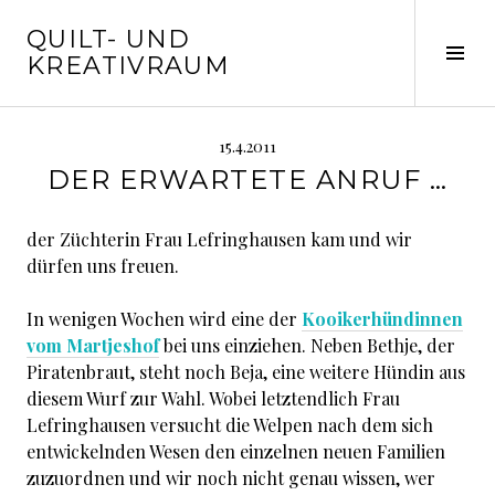
Springe
QUILT- UND
zum
Seit
KREATIVRAUM
Inhalt
ums
15.4.2011
DER ERWARTETE ANRUF …
der Züchterin Frau Lefringhausen kam und wir
dürfen uns freuen.
In wenigen Wochen wird eine der
Kooikerhündinnen
vom Martjeshof
bei uns einziehen. Neben Bethje, der
Piratenbraut, steht noch Beja, eine weitere Hündin aus
diesem Wurf zur Wahl. Wobei letztendlich Frau
Lefringhausen versucht die Welpen nach dem sich
entwickelnden Wesen den einzelnen neuen Familien
zuzuordnen und wir noch nicht genau wissen, wer