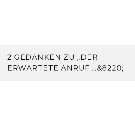
2 GEDANKEN ZU „
DER
ERWARTETE ANRUF …
&8220;
SILVIA
16.4.2011 um 18:10 Uhr
oh, welch wunderschöne nachricht! ich freue mich so
für euch.
wie heißt es eben: es gibt keine zufälle im leben. wer
weiß, offenbar war dieses kleine hündchen für euch