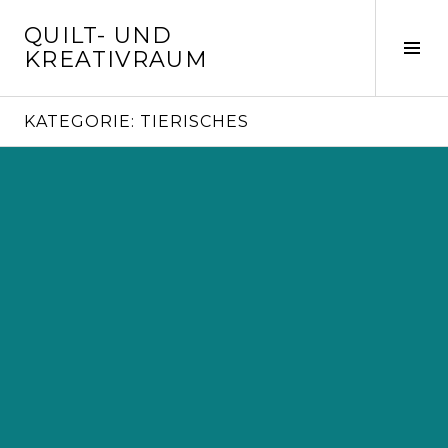
Springe
QUILT- UND
zum
Seit
KREATIVRAUM
Inhalt
ums
KATEGORIE:
TIERISCHES