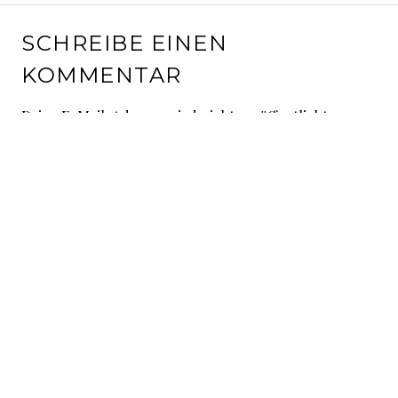
SCHREIBE EINEN
KOMMENTAR
Deine E-Mail-Adresse wird nicht veröffentlicht.
Erforderliche Felder sind mit
*
markiert
Kommentar
*