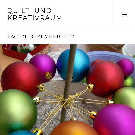
Springe
QUILT- UND
zum
Seit
KREATIVRAUM
Inhalt
ums
TAG:
21. DEZEMBER 2012