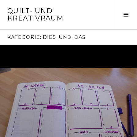
Springe
QUILT- UND
zum
Seit
KREATIVRAUM
Inhalt
ums
KATEGORIE:
DIES_UND_DAS