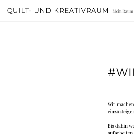
Springe
QUILT- UND KREATIVRAUM
zum
Mein Raum 
Inhalt
#WI
Wir machen 
einzusteige
Bis dahin w
aufarbeiten