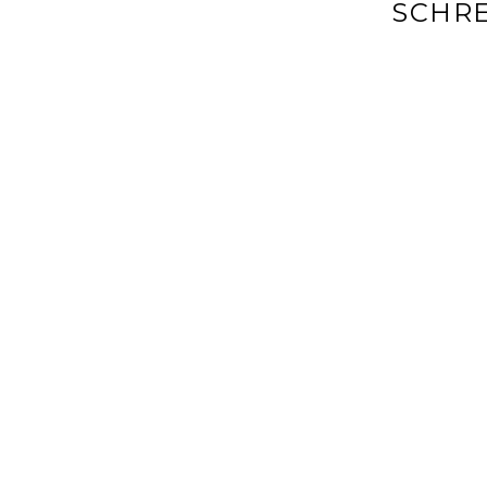
SCHRE
Deine E-Mai
markiert
Kommenta
Name
*