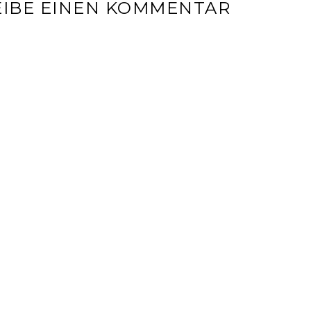
IBE EINEN KOMMENTAR
l-Adresse wird nicht veröffentlicht.
Erforderliche Felder sin
r
*