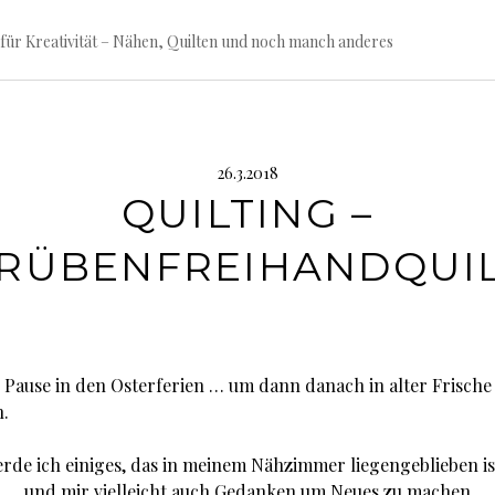
für Kreativität – Nähen, Quilten und noch manch anderes
26.3.2018
QUILTING –
RÜBENFREIHANDQUI
Pause in den Osterferien … um dann danach in alter Frische
n.
erde ich einiges, das in meinem Nähzimmer liegengeblieben is
 …. und mir vielleicht auch Gedanken um Neues zu machen.