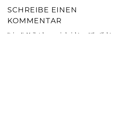
SCHREIBE EINEN
KOMMENTAR
Deine E-Mail-Adresse wird nicht veröffentlicht.
Erforderliche Felder sind mit
*
markiert
Kommentar
*
Name
*