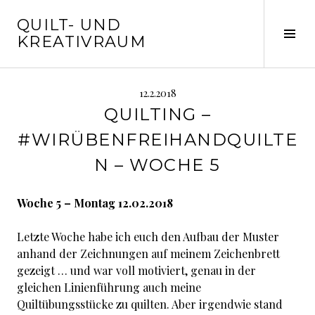
Springe
QUILT- UND
zum
Seit
KREATIVRAUM
Inhalt
ums
12.2.2018
QUILTING –
#WIRÜBENFREIHANDQUILTE
N – WOCHE 5
Woche 5 – Montag 12.02.2018
Letzte Woche habe ich euch den Aufbau der Muster
anhand der Zeichnungen auf meinem Zeichenbrett
gezeigt … und war voll motiviert, genau in der
gleichen Linienführung auch meine
Quiltübungsstücke zu quilten. Aber irgendwie stand