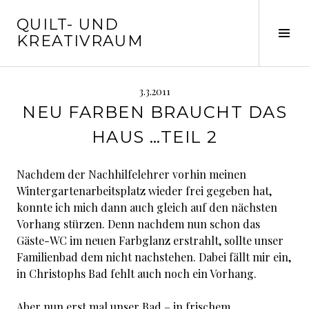
Springe
QUILT- UND
zum
Seit
KREATIVRAUM
Inhalt
ums
3.3.2011
NEU FARBEN BRAUCHT DAS
HAUS …TEIL 2
Nachdem der Nachhilfelehrer vorhin meinen
Wintergartenarbeitsplatz wieder frei gegeben hat,
konnte ich mich dann auch gleich auf den nächsten
Vorhang stürzen. Denn nachdem nun schon das
Gäste-WC im neuen Farbglanz erstrahlt, sollte unser
Familienbad dem nicht nachstehen. Dabei fällt mir ein,
in Christophs Bad fehlt auch noch ein Vorhang.
Aber nun erst mal unser Bad – in frischem