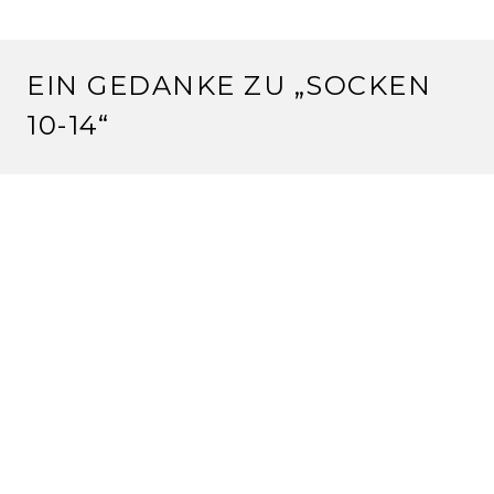
EIN GEDANKE ZU „
SOCKEN
10-14
“
GUDRUN
30.11.2010 um 21:23 Uhr
Hallo Claudia,
vielen Dank für die wirklich schönen einmaligen
Socken.Ich habe mich tüchtig gefreut!!!
Dankeschön für den angenehmen Tausch
LG,Gudrun
Antworten