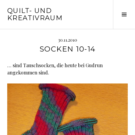
Springe
QUILT- UND
zum
Seit
KREATIVRAUM
Inhalt
ums
30.11.2010
SOCKEN 10-14
… sind Tauschsocken, die heute bei Gudrun
angekommen sind.