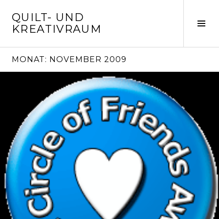
Springe
QUILT- UND
zum
Seit
KREATIVRAUM
Inhalt
ums
MONAT:
NOVEMBER 2009