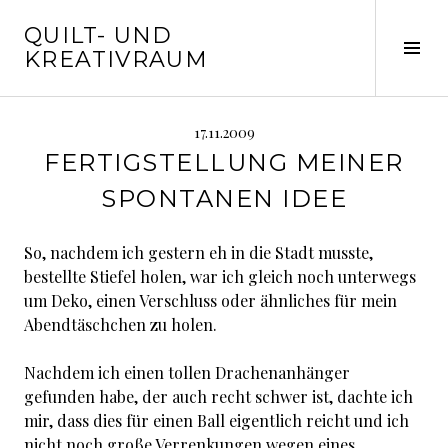
Springe
QUILT- UND
zum
Seit
KREATIVRAUM
Inhalt
ums
17.11.2009
FERTIGSTELLUNG MEINER
SPONTANEN IDEE
So, nachdem ich gestern eh in die Stadt musste,
bestellte Stiefel holen, war ich gleich noch unterwegs
um Deko, einen Verschluss oder ähnliches für mein
Abendtäschchen zu holen.
Nachdem ich einen tollen Drachenanhänger
gefunden habe, der auch recht schwer ist, dachte ich
mir, dass dies für einen Ball eigentlich reicht und ich
nicht noch große Verrenkungen wegen eines