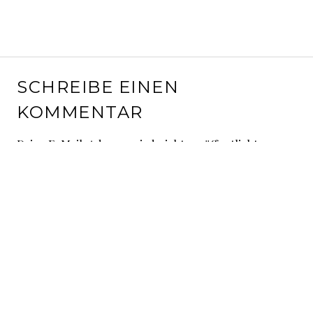
SCHREIBE EINEN
KOMMENTAR
Deine E-Mail-Adresse wird nicht veröffentlicht.
Erforderliche Felder sind mit
*
markiert
Kommentar
*