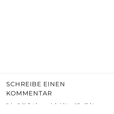
SCHREIBE EINEN
KOMMENTAR
Deine E-Mail-Adresse wird nicht veröffentlicht.
Erforderliche Felder sind mit
*
markiert