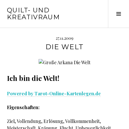
Springe
QUILT- UND
zum
Seit
KREATIVRAUM
Inhalt
ums
27.11.2009
DIE WELT
Ich bin die Welt!
Powered by Tarot-Online-Kartenlegen.de
Eigenschaften:
Ziel, Vollendung, Erlösung, Vollkommenheit,
Meisterschaft, Krönung, Flucht, Unbeweglichkeit,