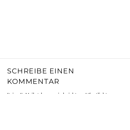
SCHREIBE EINEN
KOMMENTAR
Deine E-Mail-Adresse wird nicht veröffentlicht.
Erforderliche Felder sind mit
*
markiert
Kommentar
*