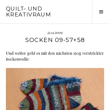
Springe
QUILT- UND
zum
Seit
KREATIVRAUM
Inhalt
ums
22.11.2009
SOCKEN 09-57+58
Und weiter geht es mit den nächsten 150g verstrickter
Sockenwolle: