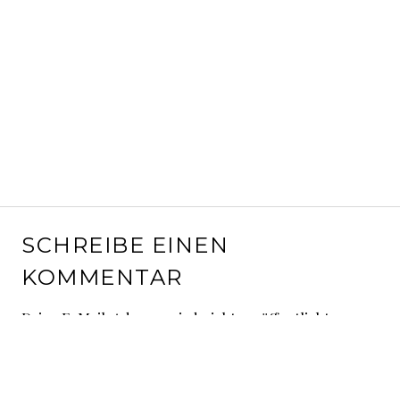
SCHREIBE EINEN
KOMMENTAR
Deine E-Mail-Adresse wird nicht veröffentlicht.
Erforderliche Felder sind mit
*
markiert
Kommentar
*