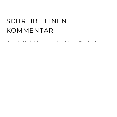
SCHREIBE EINEN
KOMMENTAR
Deine E-Mail-Adresse wird nicht veröffentlicht.
Erforderliche Felder sind mit
*
markiert
Kommentar
*