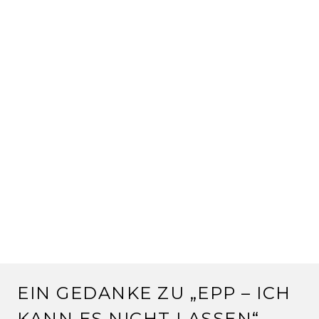
EIN GEDANKE ZU „
EPP – ICH
KANN ES NICHT LASSEN
“