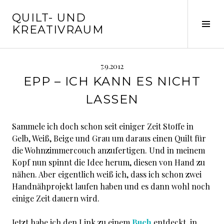
Springe
QUILT- UND
zum
Seit
KREATIVRAUM
Inhalt
ums
7.9.2012
EPP – ICH KANN ES NICHT
LASSEN
Sammele ich doch schon seit einiger Zeit Stoffe in
Gelb, Weiß, Beige und Grau um daraus einen Quilt für
die Wohnzimmercouch anzufertigen. Und in meinem
Kopf nun spinnt die Idee herum, diesen von Hand zu
nähen. Aber eigentlich weiß ich, dass ich schon zwei
Handnähprojekt laufen haben und es dann wohl noch
einige Zeit dauern wird.
Jetzt habe ich den Link zu einem
Buch
entdeckt, in