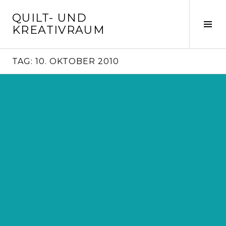
Springe
QUILT- UND
zum
Seit
KREATIVRAUM
Inhalt
ums
TAG:
10. OKTOBER 2010