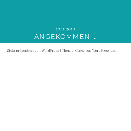
10.10.2010
ANGEKOMMEN …
Stolz präsentiert von WordPress
|
Theme: Cubic von
WordPress.com
.