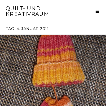
Springe
QUILT- UND
zum
Seit
KREATIVRAUM
Inhalt
ums
TAG:
4. JANUAR 2011