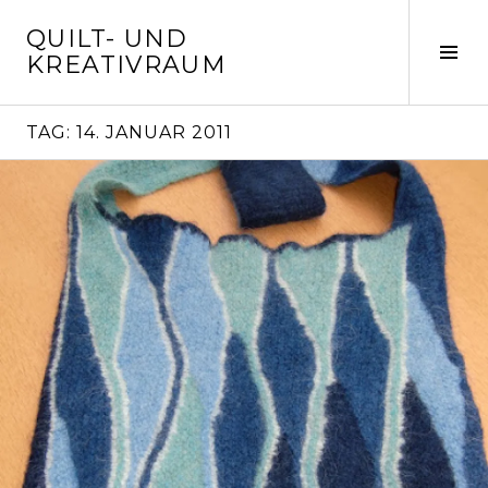
Springe
QUILT- UND
zum
Seit
KREATIVRAUM
Inhalt
ums
TAG:
14. JANUAR 2011