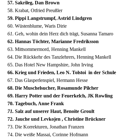
57. Sakrileg, Dan Brown
58. Krabat, Otfried Preußler
59. Pippi Langstrumpf, Astrid Lindgren
60. Wüstenblume, Waris Dirie
61.
Geh, wohin dein Herz dich trägt, Susanna Tamaro
62. Hannas Töchter, Marianne Fredriksson
63. Mittsommermord, Henning Mankell
64. Die Rückkehr des Tanzlehrers, Henning Mankell
65. Das Hotel New Hampshire, John Irving
66. Krieg und Frieden, Leo N. Tolstoi  in der Schule
67. Das Glasperlenspiel, Hermann Hesse
68. Die Muschelsucher, Rosamunde Pilcher
69. Harry Potter und der Feuerkelch, JK Rowling
70. Tagebuch, Anne Frank
71.
Salz auf unserer Haut, Benoite Groult
72. Jauche und Levkojen , Christine Brückner
73. Die Korrekturen, Jonathan Franzen
74. Die weiße Massai, Corinne Hofmann