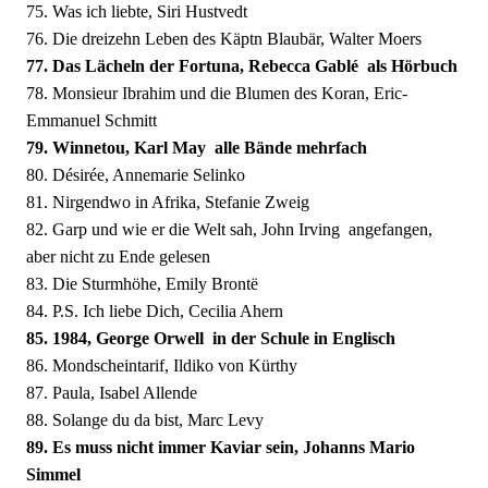
75. Was ich liebte, Siri Hustvedt
76. Die dreizehn Leben des Käptn Blaubär, Walter Moers
77. Das Lächeln der Fortuna, Rebecca Gablé  als Hörbuch
78. Monsieur Ibrahim und die Blumen des Koran, Eric-
Emmanuel Schmitt
79. Winnetou, Karl May  alle Bände mehrfach
80. Désirée, Annemarie Selinko
81. Nirgendwo in Afrika, Stefanie Zweig
82. Garp und wie er die Welt sah, John Irving  angefangen,
aber nicht zu Ende gelesen
83. Die Sturmhöhe, Emily Brontë
84. P.S. Ich liebe Dich, Cecilia Ahern
85. 1984, George Orwell  in der Schule in Englisch
86. Mondscheintarif, Ildiko von Kürthy
87. Paula, Isabel Allende
88. Solange du da bist, Marc Levy
89. Es muss nicht immer Kaviar sein, Johanns Mario
Simmel