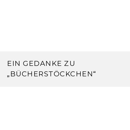
EIN GEDANKE ZU
„
BÜCHERSTÖCKCHEN
“
CORINNA
6.2.2010 um 18:43 Uhr
*gnaa* DIE Puppenspieler heißt das… die Macher der
Liste sind doch doof, wenn schon, denn schon oder?
LG Corinna