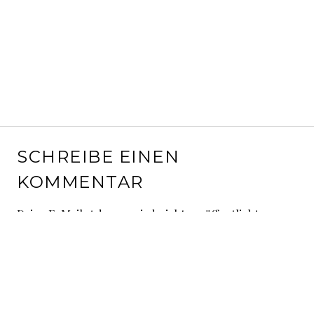
SCHREIBE EINEN
KOMMENTAR
Deine E-Mail-Adresse wird nicht veröffentlicht.
Erforderliche Felder sind mit
*
markiert
Kommentar
*