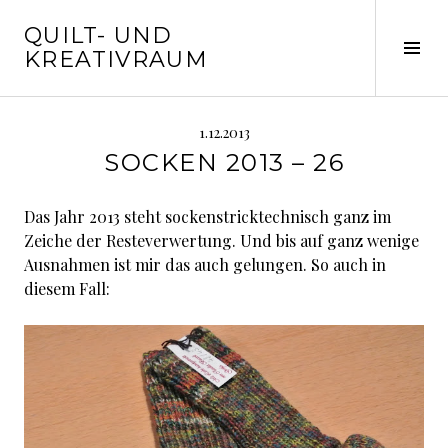
Springe
QUILT- UND
zum
Seit
KREATIVRAUM
Inhalt
ums
1.12.2013
SOCKEN 2013 – 26
Das Jahr 2013 steht sockenstricktechnisch ganz im
Zeiche der Resteverwertung. Und bis auf ganz wenige
Ausnahmen ist mir das auch gelungen. So auch in
diesem Fall: