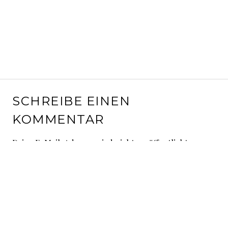
SCHREIBE EINEN
KOMMENTAR
Deine E-Mail-Adresse wird nicht veröffentlicht.
Erforderliche Felder sind mit
*
markiert
Kommentar
*