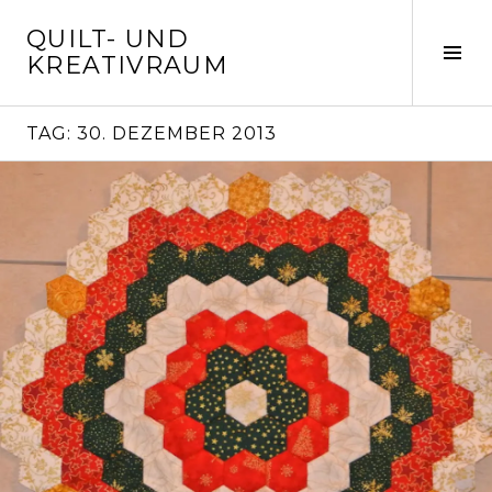
Springe
QUILT- UND
zum
Seit
KREATIVRAUM
Inhalt
ums
TAG:
30. DEZEMBER 2013