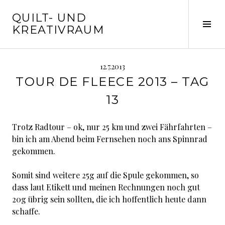
Springe
QUILT- UND
zum
Seit
KREATIVRAUM
Inhalt
ums
12.7.2013
TOUR DE FLEECE 2013 – TAG
13
Trotz Radtour – ok, nur 25 km und zwei Fährfahrten –
bin ich am Abend beim Fernsehen noch ans Spinnrad
gekommen.
Somit sind weitere 25g auf die Spule gekommen, so
dass laut Etikett und meinen Rechnungen noch gut
20g übrig sein sollten, die ich hoffentlich heute dann
schaffe.