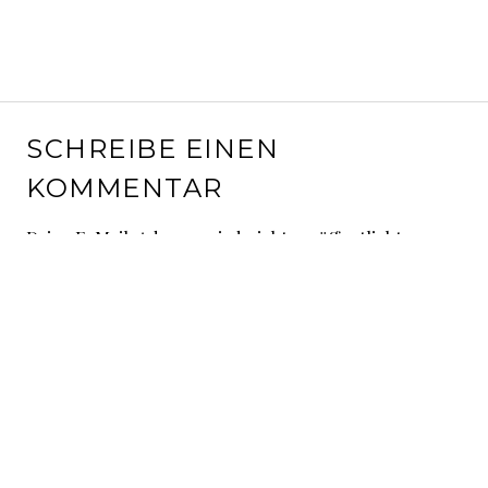
SCHREIBE EINEN
KOMMENTAR
Deine E-Mail-Adresse wird nicht veröffentlicht.
Erforderliche Felder sind mit
*
markiert
Kommentar
*