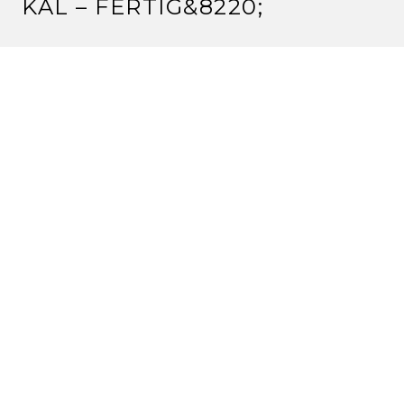
KAL – FERTIG
&8220;
MARY
10.3.2013 um 00:24 Uhr
Ein tolles Tuch! Wären auch genau meine Farben!
Schaut super aus! Damit hast du sicher noch viel
Freude!
LG Mary
Antworten
MARITA
11.3.2013 um 12:10 Uhr
Das sieht richtig toll aus, mal etwas anderes, klasse,