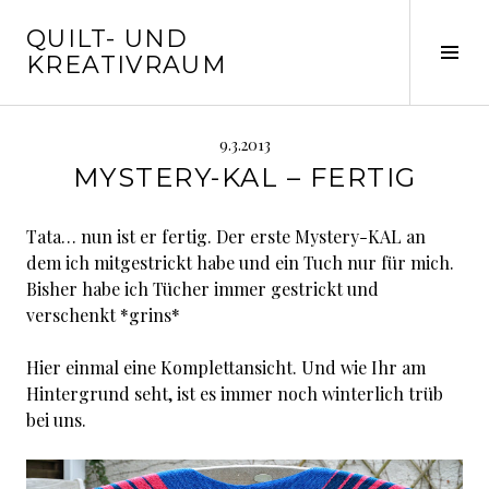
Springe
QUILT- UND
zum
Seit
KREATIVRAUM
Inhalt
ums
9.3.2013
MYSTERY-KAL – FERTIG
Tata… nun ist er fertig. Der erste Mystery-KAL an
dem ich mitgestrickt habe und ein Tuch nur für mich.
Bisher habe ich Tücher immer gestrickt und
verschenkt *grins*
Hier einmal eine Komplettansicht. Und wie Ihr am
Hintergrund seht, ist es immer noch winterlich trüb
bei uns.