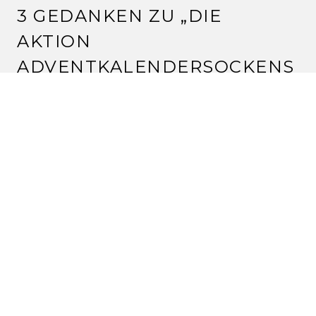
3 GEDANKEN ZU „
DIE
AKTION
ADVENTKALENDERSOCKENS
TRICKEN …
&8220;
CORINNA
19.11.2012 um 11:52 Uhr
Juchei!
Paula wird ausflippen..
LG Corinna
Antworten