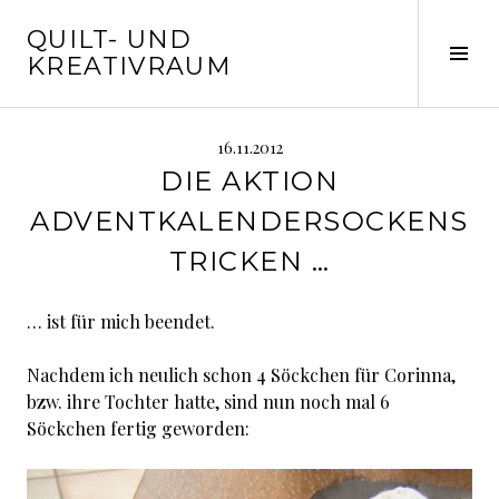
Springe
QUILT- UND
zum
Seit
KREATIVRAUM
Inhalt
ums
16.11.2012
DIE AKTION
ADVENTKALENDERSOCKENS
TRICKEN …
… ist für mich beendet.
Nachdem ich neulich schon 4 Söckchen für Corinna,
bzw. ihre Tochter hatte, sind nun noch mal 6
Söckchen fertig geworden: