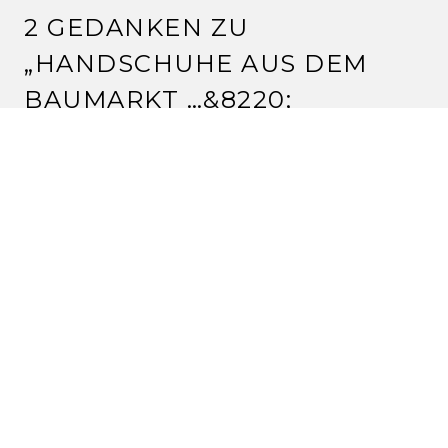
2 GEDANKEN ZU
„
HANDSCHUHE AUS DEM
BAUMARKT …
&8220;
SILVIA
27.7.2010 um 09:31 Uhr
*lach* da warst du schneller, ich krieg meine am
samstag bei der quiltrunde.
viel spaß noch damit wünsche ich dir!
lg silvia
Antworten
BIRGID