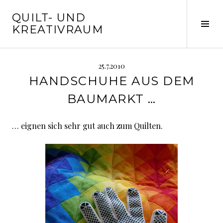
Springe
QUILT- UND
zum
Seit
KREATIVRAUM
Inhalt
ums
25.7.2010
HANDSCHUHE AUS DEM
BAUMARKT …
… eignen sich sehr gut auch zum Quilten.