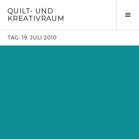
Springe
QUILT- UND
zum
Seit
KREATIVRAUM
Inhalt
ums
TAG:
19. JULI 2010