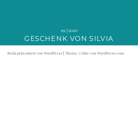
19.7.2010
GESCHENK VON SILVIA
Stolz präsentiert von WordPress
|
Theme: Cubic von
WordPress.com
.