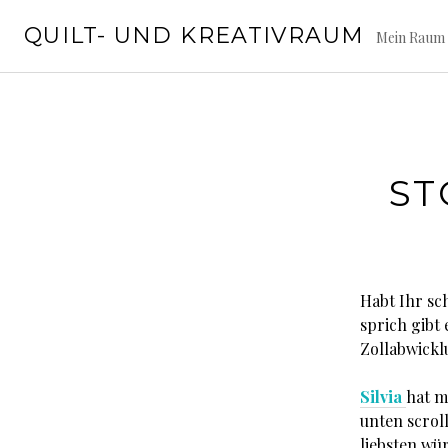
Springe
QUILT- UND KREATIVRAUM
zum
Mein Raum 
Inhalt
ST
Habt Ihr sc
sprich gibt 
Zollabwickl
Silvia
hat m
unten scrol
liebsten wü