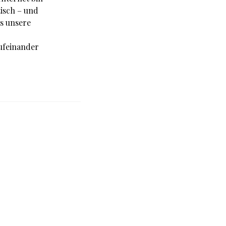
tisch – und
ls unsere
ufeinander