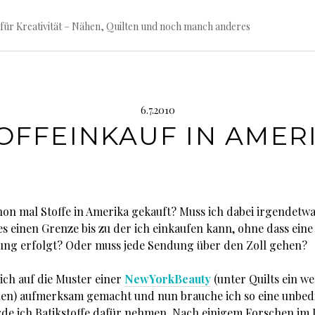
für Kreativität – Nähen, Quilten und noch manch anderes
6.7.2010
OFFEINKAUF IN AMER
hon mal Stoffe in Amerika gekauft? Muss ich dabei irgendetwa
es einen Grenze bis zu der ich einkaufen kann, ohne dass eine
ung erfolgt? Oder muss jede Sendung über den Zoll gehen?
ich auf die Muster einer
NewYorkBeauty
(unter Quilts ein w
len) aufmerksam gemacht und nun brauche ich so eine unbed
rde ich Batikstoffe dafür nehmen. Nach einigem Forschen im 