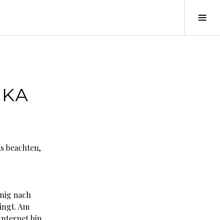
Seit
ums
IKA
s beachten,
enig nach
ingt. Am
Internet bin