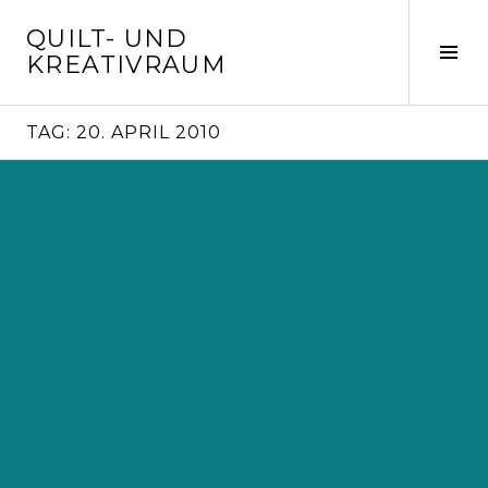
Springe
QUILT- UND
zum
Seit
KREATIVRAUM
Inhalt
ums
TAG:
20. APRIL 2010