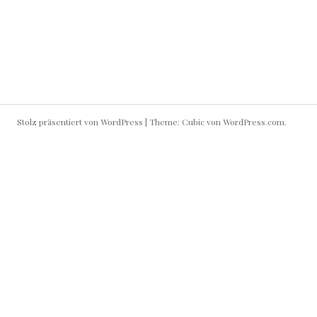
7.4.2010
NICHT DASS NOCH JEMAND
EINE VERMISSTENMELDUNG
AUFGIBT…
Stolz präsentiert von WordPress
|
Theme: Cubic von
WordPress.com
.