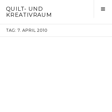
Springe
QUILT- UND
zum
Seit
KREATIVRAUM
Inhalt
ums
TAG:
7. APRIL 2010