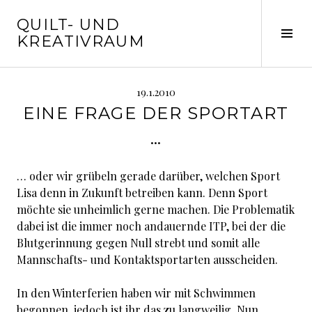
Springe
QUILT- UND
zum
Seit
KREATIVRAUM
Inhalt
ums
19.1.2010
EINE FRAGE DER SPORTART
…
… oder wir grübeln gerade darüber, welchen Sport
Lisa denn in Zukunft betreiben kann. Denn Sport
möchte sie unheimlich gerne machen. Die Problematik
dabei ist die immer noch andauernde ITP, bei der die
Blutgerinnung gegen Null strebt und somit alle
Mannschafts- und Kontaktsportarten ausscheiden.
In den Winterferien haben wir mit Schwimmen
begonnen, jedoch ist ihr das zu langweilig. Nun