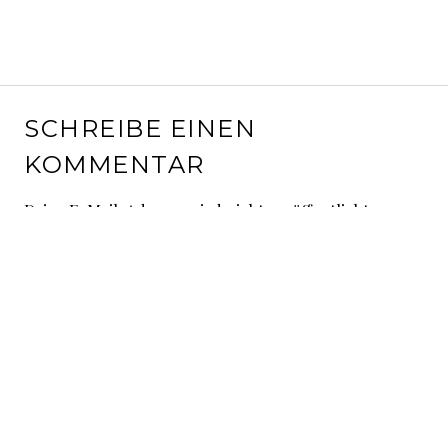
SCHREIBE EINEN
KOMMENTAR
Deine E-Mail-Adresse wird nicht veröffentlicht.
Erforderliche Felder sind mit
*
markiert
Kommentar
*