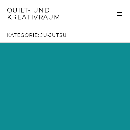
Springe
QUILT- UND
zum
Seit
KREATIVRAUM
Inhalt
ums
KATEGORIE:
JU-JUTSU