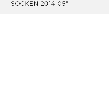
– SOCKEN 2014-05
“
HEIKE
23.1.2014 um 19:35 Uhr
hej Claudia, schöne Socken hast du schon in 2014
gestrickt. Da hänge ich noch hinterher
lg Heike
Antworten
SCHREIBE EINEN
KOMMENTAR
Deine E-Mail-Adresse wird nicht veröffentlicht.
Erforderliche Felder sind mit
*
markiert