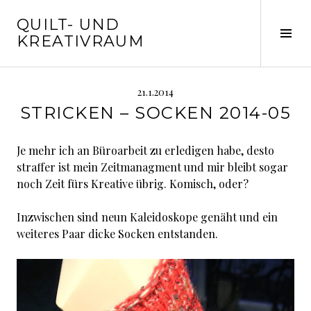
Springe
QUILT- UND
zum
Seit
KREATIVRAUM
Inhalt
ums
21.1.2014
STRICKEN – SOCKEN 2014-05
Je mehr ich an Büroarbeit zu erledigen habe, desto
straffer ist mein Zeitmanagment und mir bleibt sogar
noch Zeit fürs Kreative übrig. Komisch, oder?
Inzwischen sind neun Kaleidoskope genäht und ein
weiteres Paar dicke Socken entstanden.