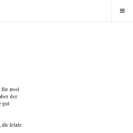
Seit
ums
 für zwei
aber der
e gut
die letzte