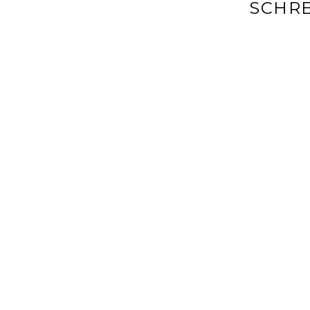
SCHRE
Deine E-Mai
markiert
Kommenta
Name
*