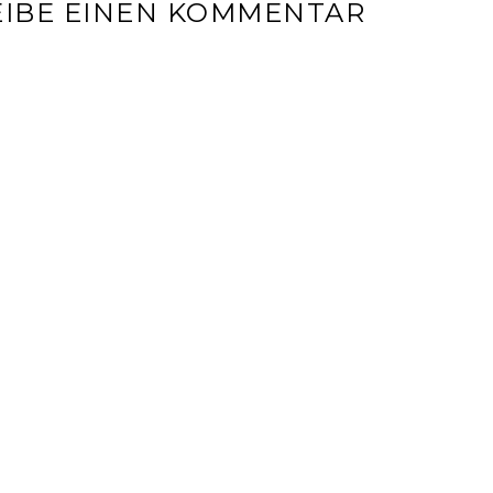
IBE EINEN KOMMENTAR
l-Adresse wird nicht veröffentlicht.
Erforderliche Felder sin
r
*