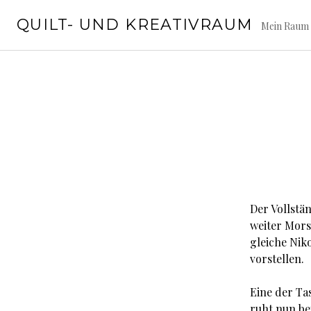
Springe
QUILT- UND KREATIVRAUM
zum
Mein Raum 
Inhalt
Der Vollstän
weiter Mors
gleiche Nik
vorstellen.
Eine der Ta
ruht nun bei