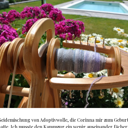
Seidemischung von Adoptivwolle, die Corinna mir zum Gebur
atte. Ich musste den Kammzug ein wenig auseinander fächern