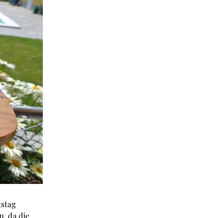
tstag
, da die