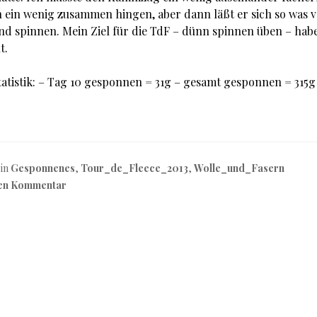
 ein wenig zusammen hingen, aber dann läßt er sich so was 
nd spinnen. Mein Ziel für die TdF – dünn spinnen üben – habe
t.
atistik: – Tag 10 gesponnen = 31g – gesamt gesponnen = 315g
 in
Gesponnenes
,
Tour_de_Fleece_2013
,
Wolle_und_Fasern
nen Kommentar