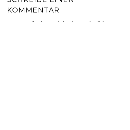
KOMMENTAR
Deine E-Mail-Adresse wird nicht veröffentlicht.
Erforderliche Felder sind mit
*
markiert
Kommentar
*
Name
*