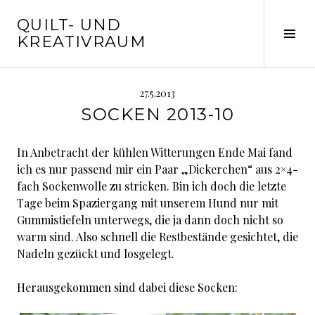
Springe
QUILT- UND
zum
Seit
KREATIVRAUM
Inhalt
ums
27.5.2013
SOCKEN 2013-10
In Anbetracht der kühlen Witterungen Ende Mai fand
ich es nur passend mir ein Paar „Dickerchen“ aus 2×4-
fach Sockenwolle zu stricken. Bin ich doch die letzte
Tage beim Spaziergang mit unserem Hund nur mit
Gummistiefeln unterwegs, die ja dann doch nicht so
warm sind. Also schnell die Restbestände gesichtet, die
Nadeln gezückt und losgelegt.
Herausgekommen sind dabei diese Socken: