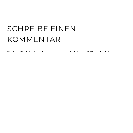
SCHREIBE EINEN
KOMMENTAR
Deine E-Mail-Adresse wird nicht veröffentlicht.
Erforderliche Felder sind mit
*
markiert
Kommentar
*