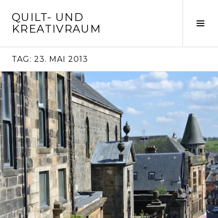
Springe
QUILT- UND
zum
Seit
KREATIVRAUM
Inhalt
ums
TAG:
23. MAI 2013