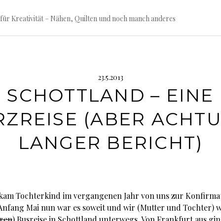
für Kreativität – Nähen, Quilten und noch manch anderes
23.5.2013
SCHOTTLAND – EINE
RZREISE (ABER ACHTU
LANGER BERICHT)
ekam Tochterkind im vergangenen Jahr von uns zur Konfirma
Anfang Mai nun war es soweit und wir (Mutter und Tochter) 
oren
) Busreise in Schottland unterwegs. Von Frankfurt aus gin