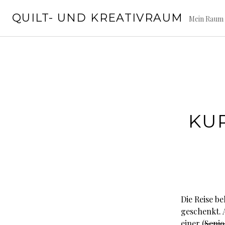
Springe
QUILT- UND KREATIVRAUM
zum
Mein Raum 
Inhalt
KU
Die Reise b
geschenkt. 
einer (
Seni