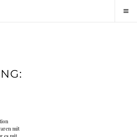
Seit
ums
NG:
tion
waren mit
g es mit