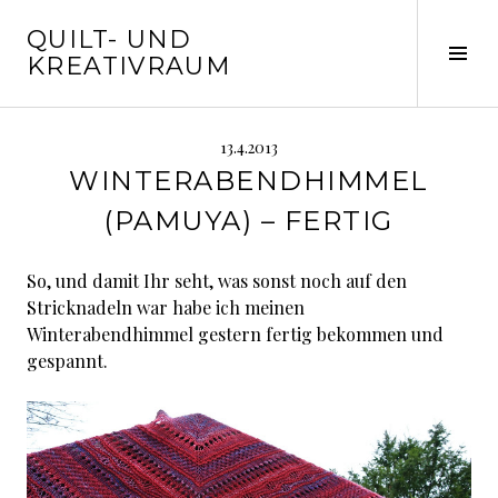
Springe
QUILT- UND
zum
Seit
KREATIVRAUM
Inhalt
ums
13.4.2013
WINTERABENDHIMMEL
(PAMUYA) – FERTIG
So, und damit Ihr seht, was sonst noch auf den
Stricknadeln war habe ich meinen
Winterabendhimmel gestern fertig bekommen und
gespannt.