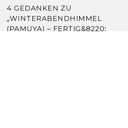
4 GEDANKEN ZU
„
WINTERABENDHIMMEL
(PAMUYA) – FERTIG
&8220;
MARITA
14.4.2013 um 18:56 Uhr
Das ist sehr schön geworden, die Muster gefallen mir
ausgesprochen gut.
LG Marita
Antworten
MARY
17.4.2013 um 00:44 Uhr