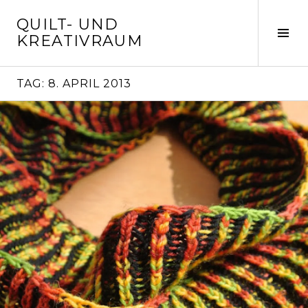
Springe
QUILT- UND
zum
Seit
KREATIVRAUM
Inhalt
ums
TAG:
8. APRIL 2013