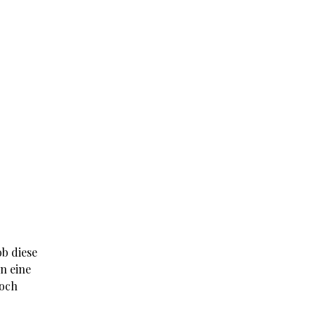
ob diese
n eine
noch