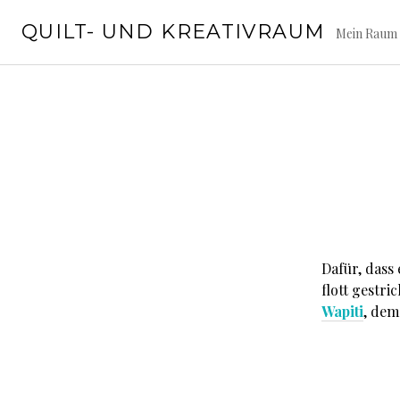
Springe
QUILT- UND KREATIVRAUM
zum
Mein Raum 
Inhalt
Dafür, dass 
flott gestr
Wapiti
, dem