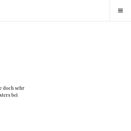
Seit
ums
se doch sehr
sters bei