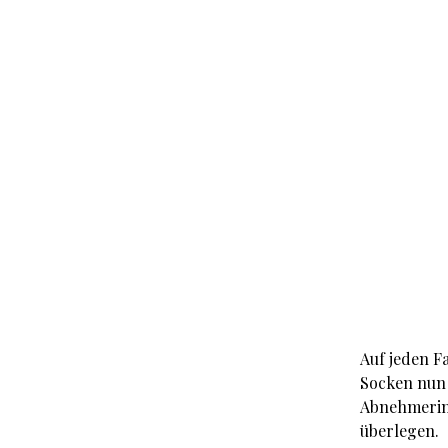
Auf jeden F
Socken nun 
Abnehmerin 
überlegen.