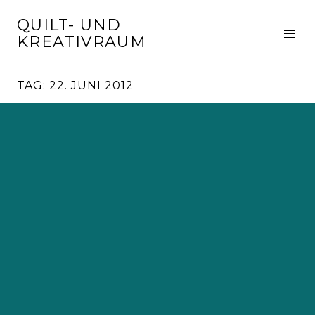
Springe
QUILT- UND
zum
Seit
KREATIVRAUM
Inhalt
ums
TAG:
22. JUNI 2012