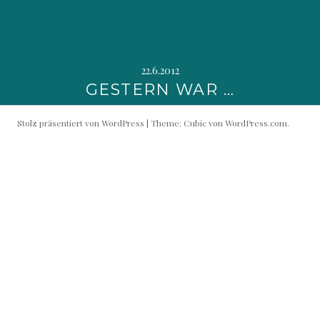
22.6.2012
GESTERN WAR …
Stolz präsentiert von WordPress
|
Theme: Cubic von
WordPress.com
.