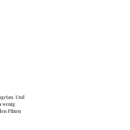
angetan. Und
in wenig
den Pilzen