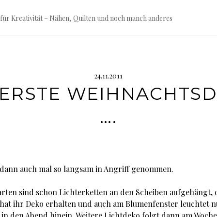
für Kreativität – Nähen, Quilten und noch manch anderes
24.11.2011
 ERSTE WEIHNACHTS
….
 dann auch mal so langsam in Angriff genommen.
rten sind schon Lichterketten an den Scheiben aufgehängt, 
at ihr Deko erhalten und auch am Blumenfenster leuchtet n
 in den Abend hinein. Weitere Lichtdeko folgt dann am Woch