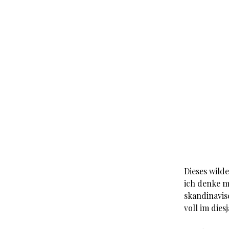
Dieses wild
ich denke m
skandinavis
voll im dies