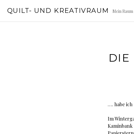
Springe
QUILT- UND KREATIVRAUM
zum
Mein Raum 
Inhalt
DIE
…. habe ich
Im Winterga
Kaminbank h
Papierstern