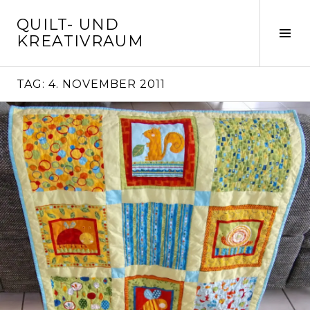
Springe
QUILT- UND
zum
Seit
KREATIVRAUM
Inhalt
ums
TAG:
4. NOVEMBER 2011