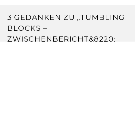
3 GEDANKEN ZU „
TUMBLING
BLOCKS –
ZWISCHENBERICHT
&8220;
SILVIA
17.8.2011 um 08:13 Uhr
oh, das wird ganz was feines. wie groß sind denn die
rauten??
neugierige guckgrüße silvia
Antworten
CLAUDIA