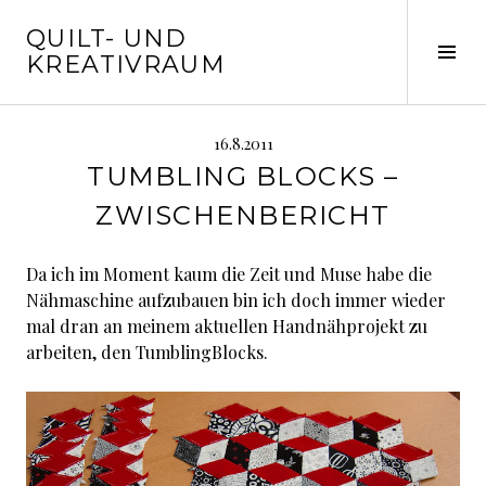
Springe
QUILT- UND
zum
Seit
KREATIVRAUM
Inhalt
ums
16.8.2011
TUMBLING BLOCKS –
ZWISCHENBERICHT
Da ich im Moment kaum die Zeit und Muse habe die
Nähmaschine aufzubauen bin ich doch immer wieder
mal dran an meinem aktuellen Handnähprojekt zu
arbeiten, den TumblingBlocks.